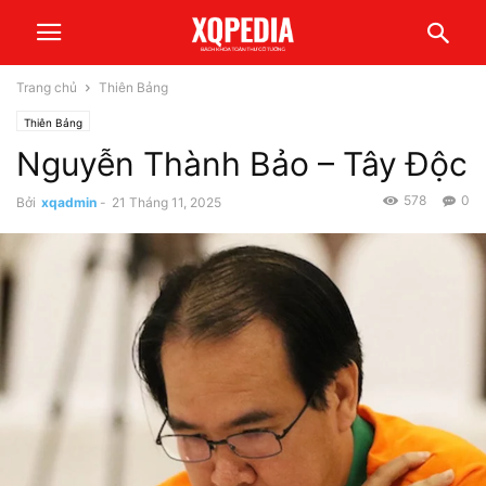
Trang chủ
Thiên Bảng
Thiên Bảng
Nguyễn Thành Bảo – Tây Độc
578
0
Bởi
xqadmin
-
21 Tháng 11, 2025