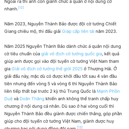
Ngoài ra thì anh còn giành chức á quân ở nội dung cờ
[12]
nhanh.
Năm 2023, Nguyễn Thành Bảo được đội cờ tướng Chiết
Giang chiêu mộ, thi đấu giải
Giáp cấp liên tái
năm 2023.
Năm 2025 Nguyễn Thành Bảo dành chức á quân nội dung
cờ tiêu chuẩn của
giải vô địch cờ tướng quốc gia
, kết quả
giúp anh được gọi vào đội tuyển cờ tướng Việt Nam tham
gia
Giải vô địch cờ tướng thế giới 2025
ở Thượng Hải. Ở
giải đấu này, mặc dù có được khởi đầu tốt sau 4 vàn đầu
tiên nhưng đến vòng 5 và vòng 6 thì Nguyễn Thành Bảo
liên tiếp thất bại trước 2 kỳ thủ Trung Quốc là
Mạnh Phồn
Duệ
và
Doãn Thăng
khiến anh không thể tranh chấp huy
chương ở nội dung cá nhân. Dù sao ở hai vòng cuối thì
Nguyễn Thành Bảo đều giành được chiến thắng, góp phần
giúp cho đội tuyển cờ tướng Việt Nam, giành được huy
[13]
chương bạc nội dung đồng đội nam.