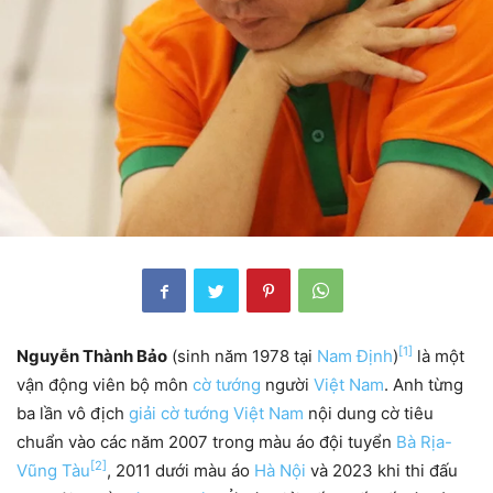
[1]
Nguyễn Thành Bảo
(sinh năm 1978 tại
Nam Định
)
là một
vận động viên bộ môn
cờ tướng
người
Việt Nam
. Anh từng
ba lần vô địch
giải cờ tướng Việt Nam
nội dung cờ tiêu
chuẩn vào các năm 2007 trong màu áo đội tuyển
Bà Rịa-
[2]
Vũng Tàu
, 2011 dưới màu áo
Hà Nội
và 2023 khi thi đấu